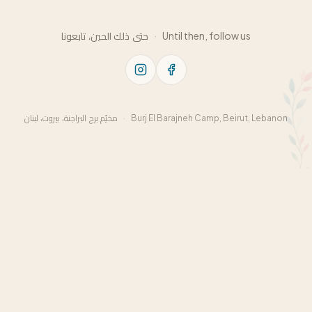
حتى ذلك الحين، تابعونا
·
Until then, follow us
مخيّم برج البراجنة، بيروت، لبنان
·
Burj El Barajneh Camp, Beirut, Lebanon