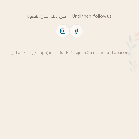
حتى ذلك الحين، تابعونا
·
Until then, follow us
مخيّم برج البراجنة، بيروت، لبنان
·
Burj El Barajneh Camp, Beirut, Lebanon