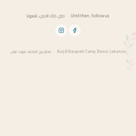
حتى ذلك الحين، تابعونا
·
Until then, follow us
مخيّم برج البراجنة، بيروت، لبنان
·
Burj El Barajneh Camp, Beirut, Lebanon