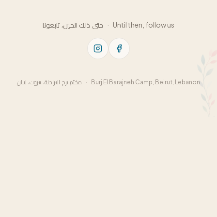
حتى ذلك الحين، تابعونا
·
Until then, follow us
مخيّم برج البراجنة، بيروت، لبنان
·
Burj El Barajneh Camp, Beirut, Lebanon