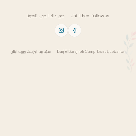
حتى ذلك الحين، تابعونا
·
Until then, follow us
مخيّم برج البراجنة، بيروت، لبنان
·
Burj El Barajneh Camp, Beirut, Lebanon